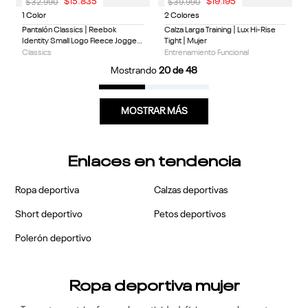
$
32
.
990
$
39
.
990
$
15
.
835
$
19
.
195
1 Color
2 Colores
Pantalón Classics | Reebok
Calza Larga Training | Lux Hi-Rise
Identity Small Logo Fleece Jogger
Tight | Mujer
| Mujer
Classics
Entrenamiento Funcional
Mostrando
20 de 48
MOSTRAR MÁS
Enlaces en tendencia
Ropa deportiva
Calzas deportivas
Short deportivo
Petos deportivos
Polerón deportivo
Ropa deportiva mujer