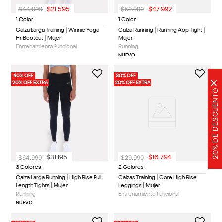
$
44
.
990
$
59
.
990
$
21
.
595
$
47
.
992
1 Color
1 Color
Calza Larga Training | Winnie Yoga
Calza Running | Running Aop Tight |
Hr Bootcut | Mujer
Mujer
Entrenamiento Funcional
Running
NUEVO
40% OFF
30% OFF
×
20% OFF EXTRA
20% OFF EXTRA
20% DE DESCUENTO
$
64
.
990
$
29
.
990
$
31
.
195
$
16
.
794
3 Colores
2 Colores
Calza Larga Running | High Rise Full
Calzas Training | Core High Rise
Length Tights | Mujer
Leggings | Mujer
Running
Entrenamiento Funcional
NUEVO