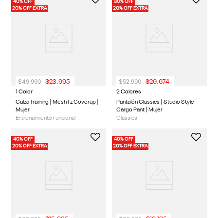
40% OFF
30% OFF
20% OFF EXTRA
20% OFF EXTRA
$
49
.
990
$
52
.
990
$
23
.
995
$
29
.
674
1 Color
2 Colores
Calza Training | Mesh Fz Coverup |
Pantalón Classics | Studio Style
Mujer
Cargo Pant | Mujer
Entrenamiento Funcional
Classics
40% OFF
40% OFF
20% OFF EXTRA
20% OFF EXTRA