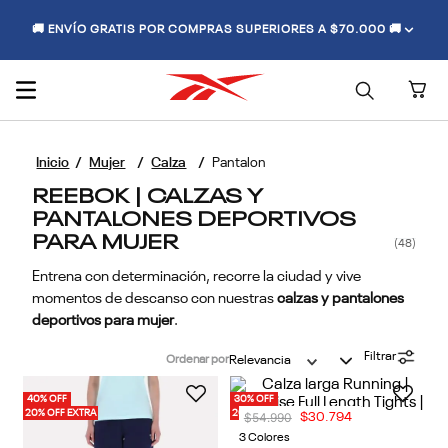
🚚 ENVÍO GRATIS POR COMPRAS SUPERIORES A $70.000 🚚
Mujer
Calza
Pantalon
REEBOK | CALZAS Y
PANTALONES DEPORTIVOS
PARA MUJER
48
Entrena con determinación, recorre la ciudad y vive
momentos de descanso con nuestras
calzas y pantalones
deportivos para mujer
.
Filtrar
Ordenar por
Relevancia
40% OFF
30% OFF
20% OFF EXTRA
20% OFF EXTRA
$
54
.
990
$
30
.
794
3 Colores