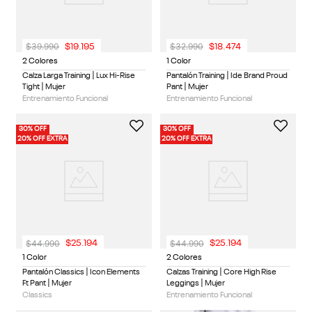
$
39
.
990
$
32
.
990
$
19
.
195
$
18
.
474
2 Colores
1 Color
Calza Larga Training | Lux Hi-Rise
Pantalón Training | Ide Brand Proud
Tight | Mujer
Pant | Mujer
Entrenamiento Funcional
Entrenamiento Funcional
30% OFF
30% OFF
20% OFF EXTRA
20% OFF EXTRA
$
44
.
990
$
44
.
990
$
25
.
194
$
25
.
194
1 Color
2 Colores
Pantalón Classics | Icon Elements
Calzas Training | Core High Rise
Ft Pant | Mujer
Leggings | Mujer
Classics
Entrenamiento Funcional