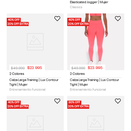
Elasticated Jogger | Mujer
Classics
40% OFF
40% OFF
20% OFF EXTRA
20% OFF EXTRA
$
49
.
990
$
49
.
990
$
23
.
995
$
23
.
995
2 Colores
2 Colores
Calza Larga Training | Lux Contour
Calza Larga Training | Lux Contour
Tight | Mujer
Tight | Mujer
Entrenamiento Funcional
Entrenamiento Funcional
40% OFF
30% OFF
20% OFF EXTRA
20% OFF EXTRA