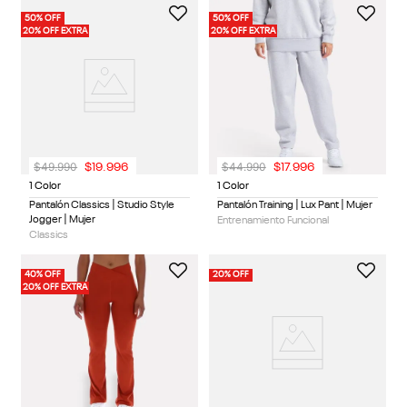
50% OFF
50% OFF
20% OFF EXTRA
20% OFF EXTRA
$
49
.
990
$
44
.
990
$
19
.
996
$
17
.
996
1 Color
1 Color
Pantalón Classics | Studio Style
Pantalón Training | Lux Pant | Mujer
Jogger | Mujer
Entrenamiento Funcional
Classics
40% OFF
20% OFF
20% OFF EXTRA