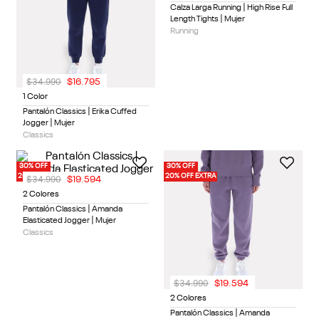
Calza Larga Running | High Rise Full
Length Tights | Mujer
Running
$
34
.
990
$
16
.
795
1 Color
Pantalón Classics | Erika Cuffed
Jogger | Mujer
Classics
30% OFF
30% OFF
20% OFF EXTRA
20% OFF EXTRA
$
34
.
990
$
19
.
594
2 Colores
Pantalón Classics | Amanda
Elasticated Jogger | Mujer
Classics
$
34
.
990
$
19
.
594
2 Colores
Pantalón Classics | Amanda