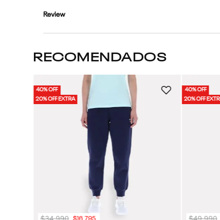
Review
RECOMENDADOS
40% OFF
40% OFF
| Mujer
20% OFF EXTRA
20% OFF EXT
$
34
.
990
$
49
.
990
$
16
.
795