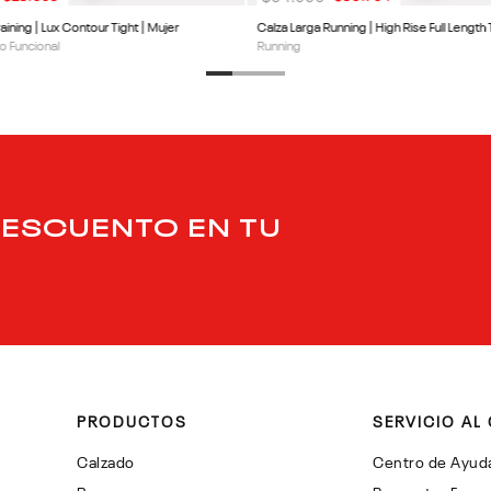
aining | Lux Contour Tight | Mujer
Calza Larga Running | High Rise Full Length 
o Funcional
Running
DESCUENTO EN TU
PRODUCTOS
SERVICIO AL 
Calzado
Centro de Ayud