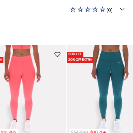
☆
☆
☆
☆
☆
(
0
)
30% OFF
RA
20% OFF EXTRA
$
54
.
990
$
23
.
995
$
30
.
794