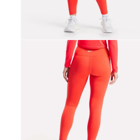
9
.
nano 5
10
.
nano x