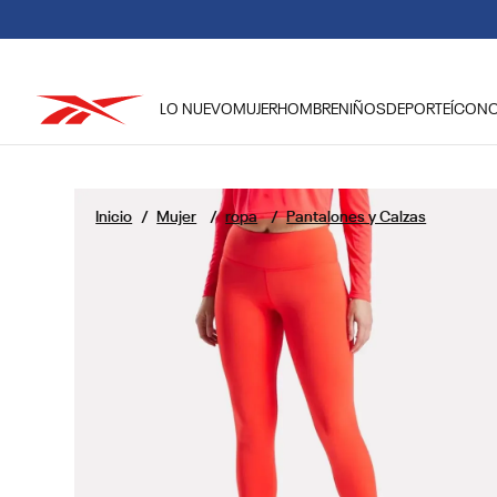
LO NUEVO
MUJER
HOMBRE
NIÑOS
DEPORTE
ÍCON
TÉRMINOS MÁS BUSCADOS
1
.
reebok classic mujer
Mujer
ropa
Pantalones y Calzas
2
.
club c
3
.
reebok hombre
4
.
training
5
.
polerón
6
.
chaqueta
7
.
nano 4
8
.
classic