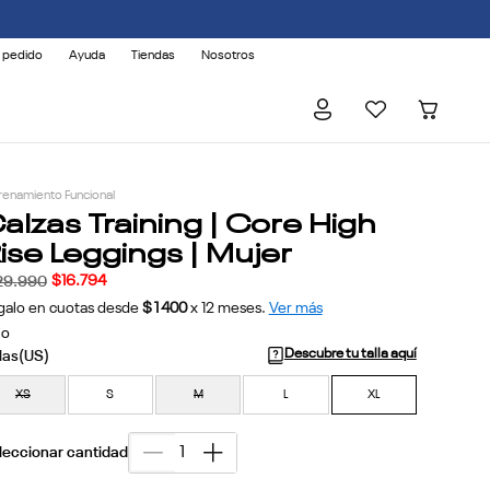
 pedido
Ayuda
Tiendas
Nosotros
renamiento Funcional
alzas Training | Core High
ise Leggings | Mujer
$
16
.
794
29
.
990
galo en cuotas desde
$1400
x
12
meses.
Ver más
jo
Descubre tu talla aquí
XS
S
M
L
XL