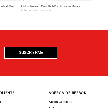
Tights | Mujer
Calzas Training | Core High Rise Leggings | Mujer
Entrenamiento Funcional
SUSCRIBIRME
CLIENTE
ACERCA DE REEBOK
a
Sitios Oficiales