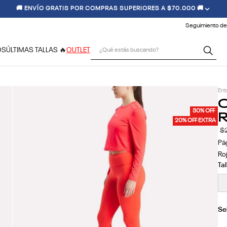
🚚 ENVÍO GRATIS POR COMPRAS SUPERIORES A $70.000 🚚
Seguimiento de
¿Qué estás buscando?
OS
ÚLTIMAS TALLAS 🔥
OUTLET
Ent
C
R
30% OFF
20% OFF EXTRA
$
Pá
Ro