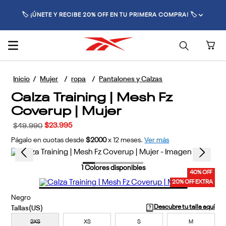
🏷️ ¡ÚNETE Y RECIBE 20% OFF EN TU PRIMERA COMPRA! 🏷️
Mujer
ropa
Pantalones y Calzas
Calza Training | Mesh Fz
Coverup | Mujer
$
23
.
995
$
49
.
990
Págalo en cuotas desde
$2000
x
12
meses.
Ver más
1
Colores disponibles
40% OFF
20% OFF EXTRA
Negro
Descubre tu talla aquí
2XS
XS
S
M