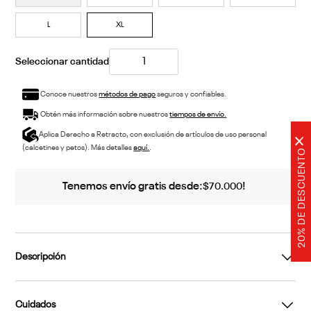
L
XL
Conoce nuestros
métodos de pago
seguros y confiables.
Obtén más información sobre nuestros
tiempos de envío.
Aplica Derecho a Retracto, con exclusión de artículos de uso personal
×
(calcetines y petos). Más detalles
aquí.
.
20% DE DESCUENTO
Tenemos envío gratis desde:
!
$
70
.
000
Descripción
Cuidados