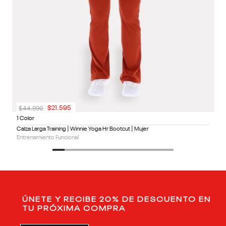
$
44
.
990
$
21
.
595
1 Color
Calza Larga Training | Winnie Yoga Hr Bootcut | Mujer
Entrenamiento Funcional
ÚNETE Y RECIBE 20% DE DESCUENTO EN
TU PRÓXIMA COMPRA