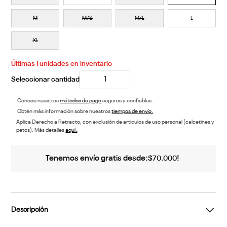
M
M/S
M/L
L
XL
Últimas
1
unidades en inventario
Conoce nuestros
métodos de pago
seguros y confiables.
Obtén más información sobre nuestros
tiempos de envío.
Aplica Derecho a Retracto, con exclusión de artículos de uso personal (calcetines y
petos). Más detalles
aquí.
.
Tenemos envío gratis desde:
!
$
70
.
000
Descripción