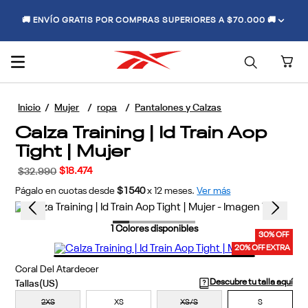
🚚 ENVÍO GRATIS POR COMPRAS SUPERIORES A $70.000 🚚
Mujer
ropa
Pantalones y Calzas
Calza Training | Id Train Aop
Tight | Mujer
$
18
.
474
$
32
.
990
Págalo en cuotas desde
$1540
x
12
meses.
Ver más
1
Colores disponibles
30% OFF
20% OFF EXTRA
Coral Del Atardecer
Descubre tu talla aquí
2XS
XS
XS/S
S