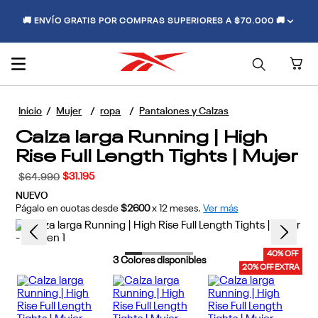
🚚 ENVÍO GRATIS POR COMPRAS SUPERIORES A $70.000 🚚
Mujer
ropa
Pantalones y Calzas
Calza larga Running | High
Rise Full Length Tights | Mujer
$
31
.
195
$
64
.
990
NUEVO
Págalo en cuotas desde
$2600
x
12
meses.
Ver más
40% OFF
3
Colores disponibles
20% OFF EXTRA