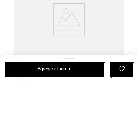
Agregar al carrito
$
32
.
990
$
18
.
474
1 Color
Pantalón Training | Ide Brand Proud Pant | Mujer
Entrenamiento Funcional
ÚNETE Y RECIBE 20% DE DESCUENTO EN
TU PRÓXIMA COMPRA