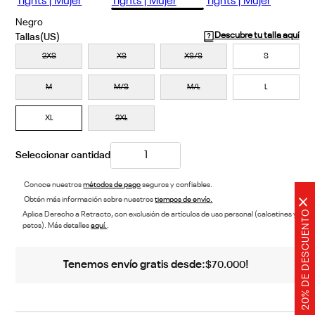
Negro
Descubre tu talla aquí
2XS
XS
XS/S
S
M
M/S
M/L
L
XL
2XL
Conoce nuestros
métodos de pago
seguros y confiables.
×
Obtén más información sobre nuestros
tiempos de envío.
20% DE DESCUENTO
Aplica Derecho a Retracto, con exclusión de artículos de uso personal (calcetines y
petos). Más detalles
aquí.
.
Tenemos envío gratis desde:
!
$
70
.
000