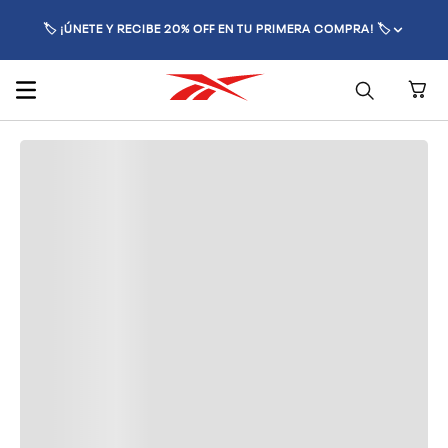
🏷️ ¡ÚNETE Y RECIBE 20% OFF EN TU PRIMERA COMPRA! 🏷️