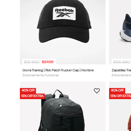
9
.
chaqueta
10
.
nano x
$
19
.
990
$
66
.
990
$
8496
Gorra Training | Rbk Patch Trucker Cap | Hombre
Zapatillas Tr
Entrenamiento Funcional
Entrenamient
40% OFF
40% OFF
15% OFF EXTRA
15% OFF EXT