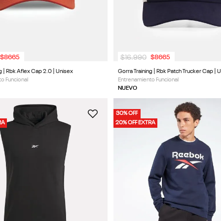
$
16
.
990
$
8665
$
8665
g | Rbk Aflex Cap 2.0 | Unisex
Gorra Training | Rbk Patch Trucker Cap | 
o Funcional
Entrenamiento Funcional
NUEVO
30% OFF
RA
20% OFF EXTRA