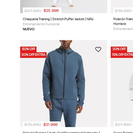
$
64
.
990
$
49
.
990
$
25
.
996
Chaqueta Training | Stretch Puffer Jacket | Niño
Polerón Train
Hombre
Entrenamiento Funcional
Entrenamient
NUEVO
50% OFF
20% OFF
20% OFF EXTRA
15% OFF EXT
$
79
.
990
$
24
.
990
$
31
.
996