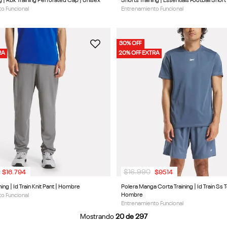
g | Rbk Training Perforated Cap | Unisex
Shorts Training | Essentials Football Shor
o Funcional
Entrenamiento Funcional
30% OFF
RA
20% OFF EXTRA
$
16
.
990
$
16
.
794
$
9514
ning | Id Train Knit Pant | Hombre
Polera Manga Corta Training | Id Train Ss 
Hombre
o Funcional
Entrenamiento Funcional
Mostrando
20 de 297