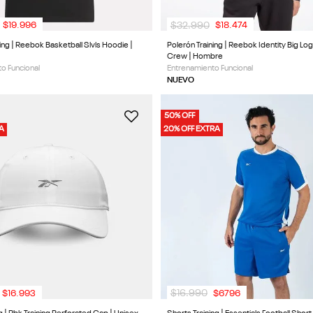
$
32
.
990
$
19
.
996
$
18
.
474
ing | Reebok Basketball Slvls Hoodie |
Polerón Training | Reebok Identity Big Lo
Crew | Hombre
o Funcional
Entrenamiento Funcional
NUEVO
50% OFF
RA
20% OFF EXTRA
$
16
.
990
$
16
.
993
$
6796