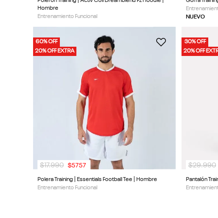
Polerón Training | Activ Coll Dreamblend Fz Hoodie |
Gorra Trainin
Hombre
Entrenamient
Entrenamiento Funcional
NUEVO
60% OFF
30% OFF
20% OFF EXTRA
20% OFF EXT
$
17
.
990
$
29
.
990
$
5757
Polera Training | Essentials Football Tee | Hombre
Pantalón Trai
Entrenamiento Funcional
Entrenamient