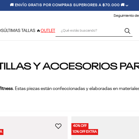
🚚 ENVÍO GRATIS POR COMPRAS SUPERIORES A $70.000 🚚
Seguimiento de
¿Qué estás buscando?
OS
ÚLTIMAS TALLAS 🔥
OUTLET
ATILLAS Y ACCESORIOS P
fitness
. Estas piezas están confeccionadas y elaboradas en materiales
40% OFF
RA
10% OFF EXTRA