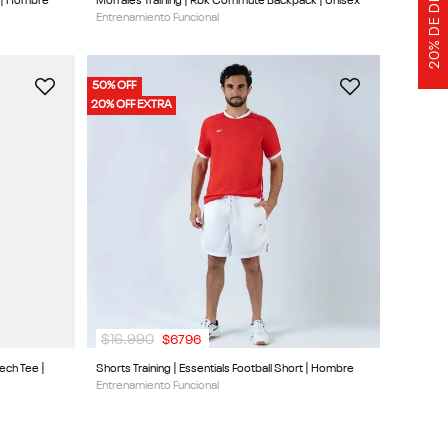
t | Hombre
Morrales Training | Rbk Commute Backpack | Unisex
Entrenamiento Funcional
50% OFF
20% OFF EXTRA
$
16
.
990
$
6796
Tech Tee |
Shorts Training | Essentials Football Short | Hombre
Entrenamiento Funcional