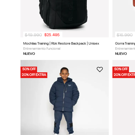
$
49
.
990
$
16
.
990
$
25
.
495
Mochilas Training | Rbk Restore Backpack | Unisex
Gorra Trainin
Entrenamiento Funcional
Entrenamient
NUEVO
NUEVO
50% OFF
50% OFF
20% OFF EXTRA
20% OFF EXT