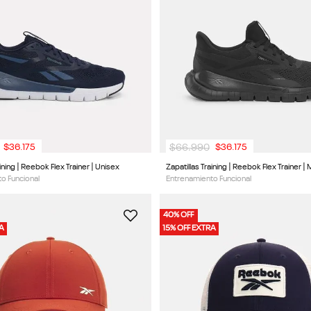
$
66
.
990
$
36
.
175
$
36
.
175
aining | Reebok Flex Trainer | Unisex
Zapatillas Training | Reebok Flex Trainer | 
o Funcional
Entrenamiento Funcional
40% OFF
RA
15% OFF EXTRA