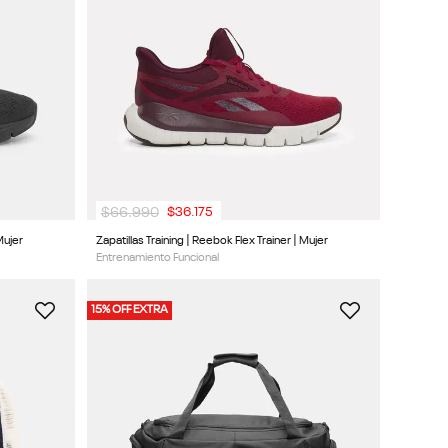
$
66
.
990
$
36
.
175
Mujer
Zapatillas Training | Reebok Flex Trainer | Mujer
Entrenamiento Funcional
15% OFF EXTRA