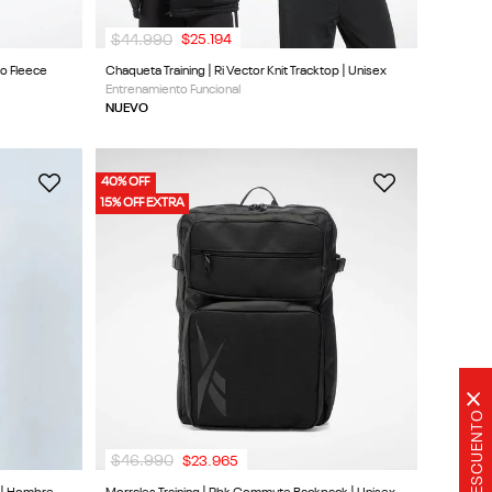
$
44
.
990
$
25
.
194
go Fleece
Chaqueta Training | Ri Vector Knit Tracktop | Unisex
Entrenamiento Funcional
NUEVO
40% OFF
15% OFF EXTRA
×
20% DE DESCUENTO
$
46
.
990
$
23
.
965