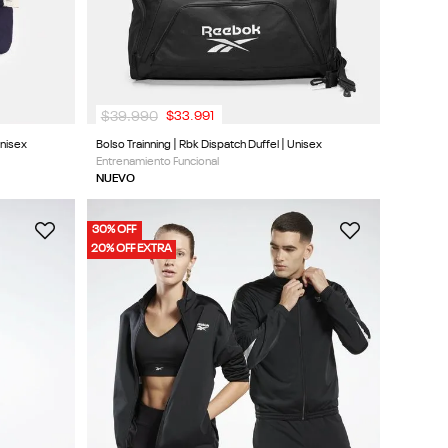
$
39
.
990
$
33
.
991
Unisex
Bolso Trainning | Rbk Dispatch Duffel | Unisex
Entrenamiento Funcional
NUEVO
30% OFF
20% OFF EXTRA