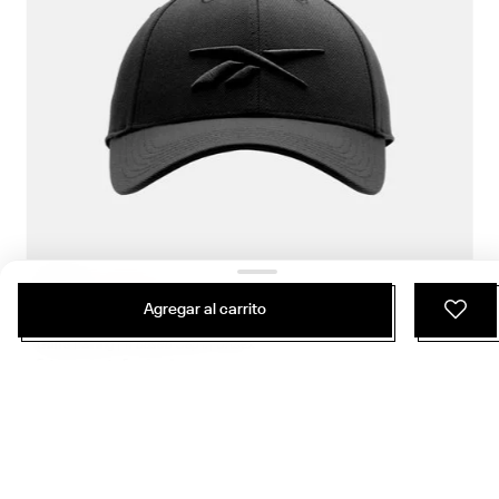
$
14
.
990
$
10
.
193
Agregar al carrito
4 Colores
Gorra Training | Tr Baseb Cap Ii | Unisex
Entrenamiento Funcional
NUEVO