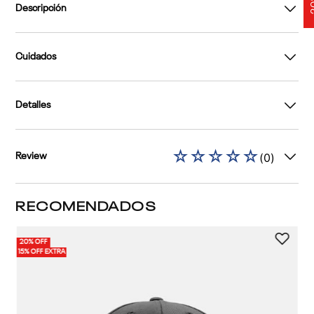
Descripción
Cuidados
Detalles
☆
☆
☆
☆
☆
(
0
)
Review
RECOMENDADOS
20% OFF
15% OFF EXTRA