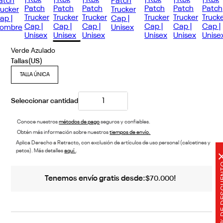
Verde Azulado
TALLA ÚNICA
Conoce nuestros
métodos de pago
seguros y confiables.
Obtén más información sobre nuestros
tiempos de envío.
Aplica Derecho a Retracto, con exclusión de artículos de uso personal (calcetines y
petos). Más detalles
aquí.
.
20% DE
Tenemos envío gratis desde:
!
$
70
.
000