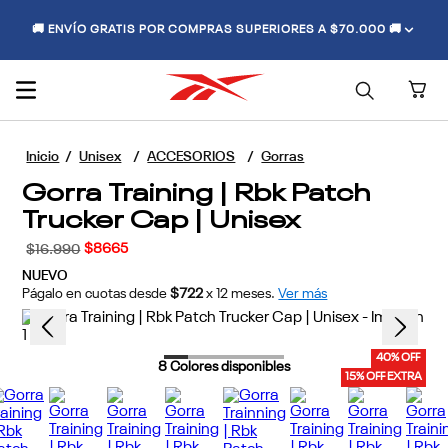
🚚 ENVÍO GRATIS POR COMPRAS SUPERIORES A $70.000 🚚
Unisex
ACCESORIOS
Gorras
Gorra Training | Rbk Patch
Trucker Cap | Unisex
$
8665
$
16
.
990
NUEVO
Págalo en cuotas desde
$722
x
12
meses.
Ver más
40% OFF
8
Colores disponibles
15% OFF EXTRA