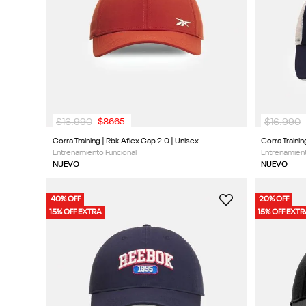
9
.
nano 5
10
.
nano x
$
16
.
990
$
16
.
990
$
8665
Gorra Training | Rbk Aflex Cap 2.0 | Unisex
Gorra Trainin
Entrenamiento Funcional
Entrenamient
NUEVO
NUEVO
40% OFF
20% OFF
15% OFF EXTRA
15% OFF EXT