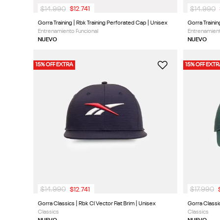
$
14
.
990
$
14
.
990
$
12
.
741
Gorra Training | Rbk Training Perforated Cap | Unisex
Entrenamiento Funcional
Entrenamient
NUEVO
NUEVO
15% OFF EXTRA
15% OFF EXT
$
14
.
990
$
17
.
990
$
12
.
741
Gorra Classics | Rbk Cl Vector Flat Brim | Unisex
Gorra Classi
Classics
Classics