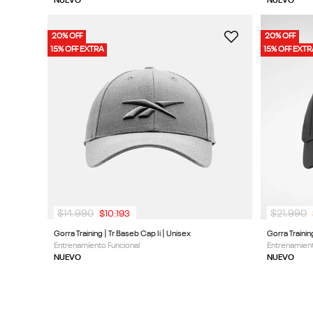
NUEVO
NUEVO
20% OFF
20% OFF
15% OFF EXTRA
15% OFF EXT
$
14
.
990
$
21
.
990
$
10
.
193
Gorra Training | Tr Baseb Cap Ii | Unisex
Gorra Traini
Entrenamiento Funcional
Entrenamient
NUEVO
NUEVO