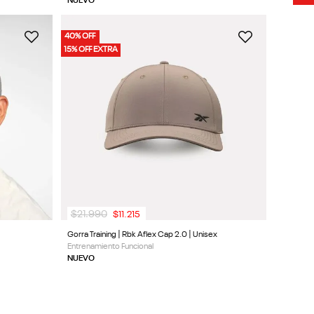
NUEVO
40% OFF
15% OFF EXTRA
$
21
.
990
$
11
.
215
Gorra Training | Rbk Aflex Cap 2.0 | Unisex
Entrenamiento Funcional
NUEVO