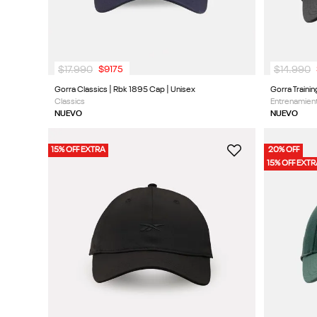
$
17
.
990
$
14
.
990
$
9175
Gorra Classics | Rbk 1895 Cap | Unisex
Classics
Entrenamient
NUEVO
NUEVO
15% OFF EXTRA
20% OFF
15% OFF EXT