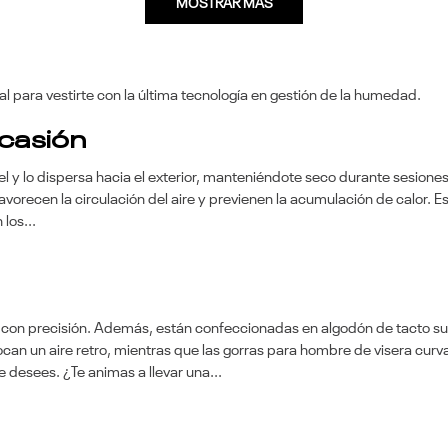
MOSTRAR MÁS
 para vestirte con la última tecnología en gestión de la humedad.
casión
l y lo dispersa hacia el exterior, manteniéndote seco durante sesiones 
avorecen la circulación del aire y previenen la acumulación de calor. 
los...
a con precisión. Además, están confeccionadas en algodón de tacto su
an un aire retro, mientras que las gorras para hombre de visera curva 
 desees. ¿Te animas a llevar una...