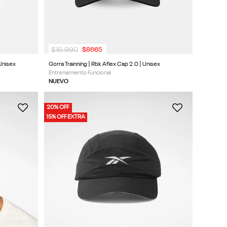
$
16
.
990
$
8665
 Unisex
Gorra Trainning | Rbk Aflex Cap 2.0 | Unisex
Entrenamiento Funcional
NUEVO
20% OFF
15% OFF EXTRA