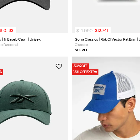
$
14
.
990
$
10
.
193
$
12
.
741
Gorra Training | Tr Baseb Cap Ii | Unisex
Gorra Classics | Rbk Cl Vector Flat Brim |
o Funcional
Classics
NUEVO
50% OFF
RA
15% OFF EXTRA