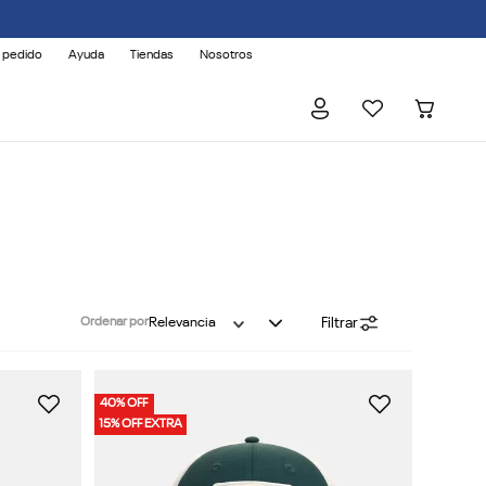
 pedido
Ayuda
Tiendas
Nosotros
Filtrar
Ordenar por
Relevancia
40% OFF
15% OFF EXTRA