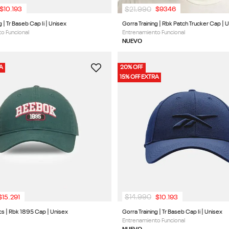
$
21
.
990
$
10
.
193
$
9346
Gorra Training | Tr Baseb Cap Ii | Unisex
Gorra Training | Rbk Patch Trucker Cap | 
o Funcional
Entrenamiento Funcional
NUEVO
RA
20% OFF
15% OFF EXTRA
$
14
.
990
$
15
.
291
$
10
.
193
cs | Rbk 1895 Cap | Unisex
Gorra Training | Tr Baseb Cap Ii | Unisex
Entrenamiento Funcional