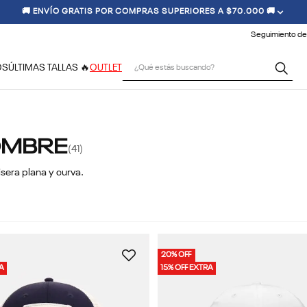
🚚 ENVÍO GRATIS POR COMPRAS SUPERIORES A $70.000 🚚
Seguimiento de
¿Qué estás buscando?
OS
ÚLTIMAS TALLAS 🔥
OUTLET
OMBRE
41
isera plana y curva.
20% OFF
RA
15% OFF EXTRA