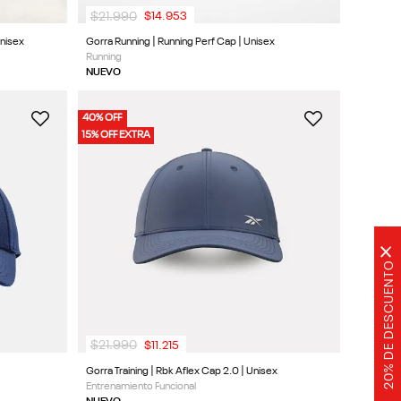
$
21
.
990
$
14
.
953
Unisex
Gorra Running | Running Perf Cap | Unisex
Running
NUEVO
40% OFF
15% OFF EXTRA
×
20% DE DESCUENTO
$
21
.
990
$
11
.
215
Gorra Training | Rbk Aflex Cap 2.0 | Unisex
Entrenamiento Funcional