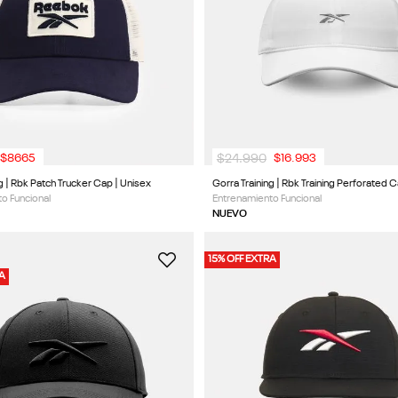
$
24
.
990
$
8665
$
16
.
993
g | Rbk Patch Trucker Cap | Unisex
Gorra Training | Rbk Training Perforated 
o Funcional
Entrenamiento Funcional
NUEVO
15% OFF EXTRA
RA