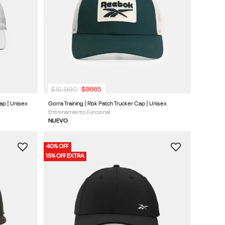
$
16
.
990
$
8665
Cap | Unisex
Gorra Training | Rbk Patch Trucker Cap | Unisex
Entrenamiento Funcional
NUEVO
40% OFF
15% OFF EXTRA