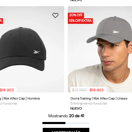
NUEVO
20% OFF
RA
15% OFF EXTRA
$
21
.
990
$
14
.
953
$
14
.
953
ng | Rbk Aflex Cap | Hombre
Gorra Training | Rbk Aflex Cap | Unisex
o Funcional
Entrenamiento Funcional
NUEVO
Mostrando
20 de 41