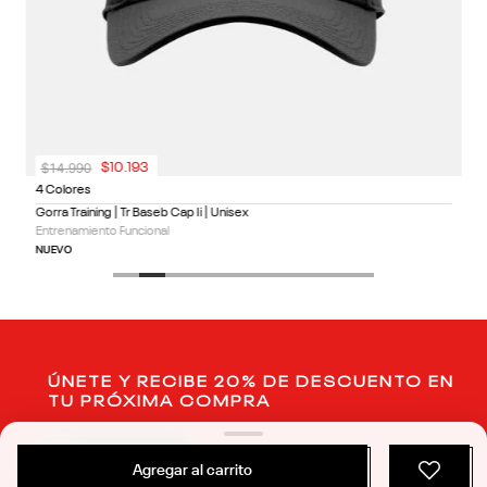
$
14
.
990
$
10
.
193
4 Colores
Gorra Training | Tr Baseb Cap Ii | Unisex
Entrenamiento Funcional
NUEVO
ÚNETE Y RECIBE 20% DE DESCUENTO EN
TU PRÓXIMA COMPRA
SUSCRIBIRME
Agregar al carrito