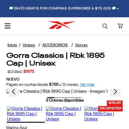
🚚 ENVÍO GRATIS POR COMPRAS SUPERIORES A $70.000 🚚
Unisex
ACCESORIOS
Gorras
Gorra Classics | Rbk 1895
Cap | Unisex
$
9175
$
17
.
990
NUEVO
Págalo en cuotas desde
$765
x
12
meses.
Ver más
3
Colores disponibles
40% OFF
15% OFF EXTRA
Marino Azul