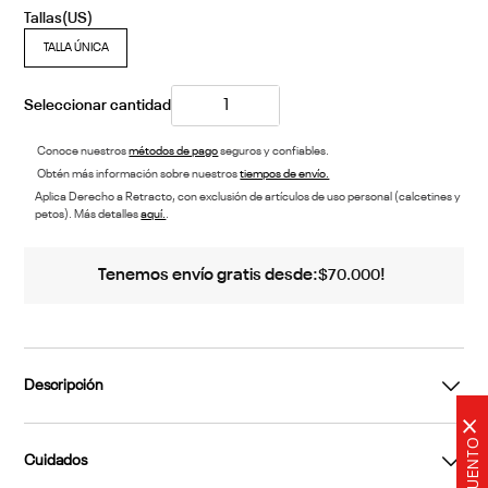
TALLA ÚNICA
Conoce nuestros
métodos de pago
seguros y confiables.
Obtén más información sobre nuestros
tiempos de envío.
Aplica Derecho a Retracto, con exclusión de artículos de uso personal (calcetines y
petos). Más detalles
aquí.
.
Tenemos envío gratis desde:
!
$
70
.
000
Descripción
×
Cuidados