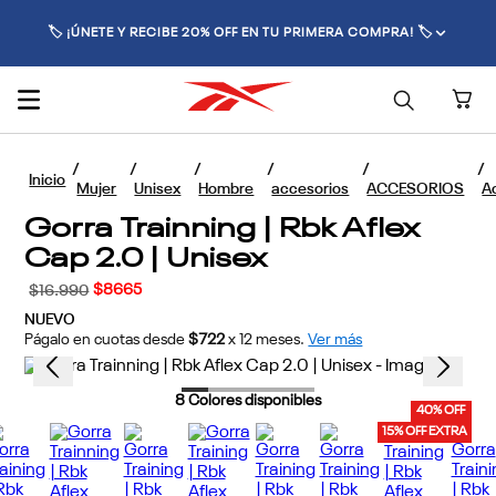
🏷️ ¡ÚNETE Y RECIBE 20% OFF EN TU PRIMERA COMPRA! 🏷️
Unisex
ACCESORIOS
Gorras
Gorra Trainning | Rbk Aflex
Cap 2.0 | Unisex
$
8665
$
16
.
990
NUEVO
Págalo en cuotas desde
$722
x
12
meses.
Ver más
8
Colores disponibles
40% OFF
15% OFF EXTRA