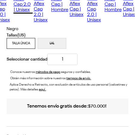
Negro
TALLA ÚNICA
LXL
20% 
Conoce nuestros
métodos de pago
seguros y confiables.
Obtén más información sobre nuestros
tiempos de envío.
Aplica Derecho a Retracto, con exclusión de artículos de uso personal (calcetines y
petos). Más detalles
aquí.
.
Tenemos envío gratis desde:
!
$
70
.
000
Descripción