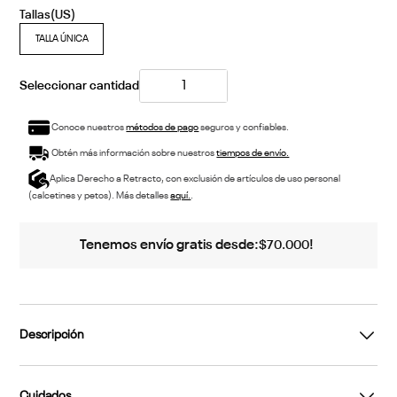
TALLA ÚNICA
Conoce nuestros
métodos de pago
seguros y confiables.
Obtén más información sobre nuestros
tiempos de envío.
Aplica Derecho a Retracto, con exclusión de artículos de uso personal
(calcetines y petos). Más detalles
aquí.
.
Tenemos envío gratis desde:
!
$
70
.
000
Descripción
Cuidados