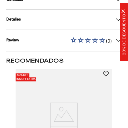
×
20% DE DESCUENTO
Detalles
☆
☆
☆
☆
☆
(
0
)
Review
RECOMENDADOS
50% OFF
15% OFF EXTRA