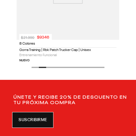
$
21
.
990
$
9346
8 Colores
Gorra Training | Rbk Patch Trucker Cap | Unisex
Entrenamiento Funcional
NUEVO
ÚNETE Y RECIBE 20% DE DESCUENTO EN
TU PRÓXIMA COMPRA
SUSCRIBIRME