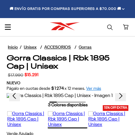
🚚 ENVÍO GRATIS POR COMPRAS SUPERIORES A $70.000 🚚
Unisex
ACCESORIOS
Gorras
Gorra Classics | Rbk 1895
Cap | Unisex
$
15
.
291
$
17
.
990
NUEVO
Págalo en cuotas desde
$1274
x
12
meses.
Ver más
3
Colores disponibles
15% OFF EXTRA
Verde Azulado