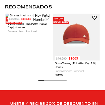
RECOMENDADOS
$
19
.
990
$
8496
50% OFF
40% OFF
40%
8 
15% OFF EXTRA
15% OFF EXTRA
15%
8 Colores
Go
Ca
Gorra Training | Rbk Patch Trucker
En
Cap | Hombre
Entrenamiento Funcional
N
$
16
.
990
$
8665
8 Colores
Gorra Training | Rbk Aflex Cap 2.0 |
Unisex
Entrenamiento Funcional
NUEVO