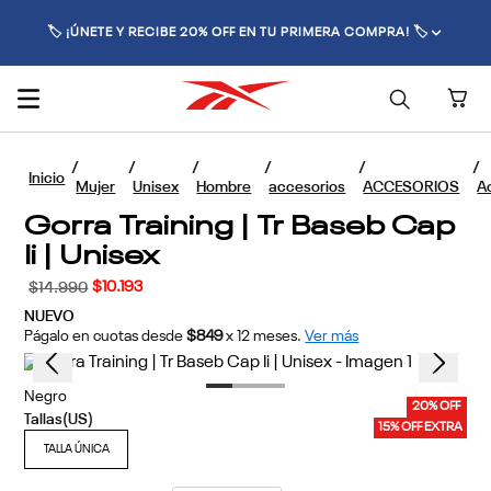
🏷️ ¡ÚNETE Y RECIBE 20% OFF EN TU PRIMERA COMPRA! 🏷️
Mujer
Unisex
Hombre
accesorios
ACCESORIOS
A
Gorra Training | Tr Baseb Cap
Ii | Unisex
$
10
.
193
$
14
.
990
NUEVO
Págalo en cuotas desde
$849
x
12
meses.
Ver más
Negro
20% OFF
15% OFF EXTRA
TALLA ÚNICA