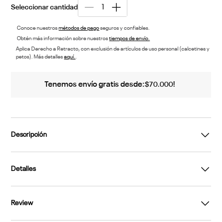
Conoce nuestros
métodos de pago
seguros y confiables.
Obtén más información sobre nuestros
tiempos de envío.
Aplica Derecho a Retracto, con exclusión de artículos de uso personal (calcetines y
petos). Más detalles
aquí.
.
Tenemos envío gratis desde:
!
$
70
.
000
Descripción
Detalles
Review