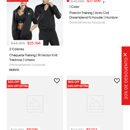
$
79
.
990
$
31
.
996
1 Color
Polerón Training | Activ Coll
Dreamblend Fz Hoodie | Hombre
Entrenamiento Funcional
$
44
.
990
$
25
.
194
2 Colores
×
Chaqueta Training | Ri Vector Knit
20% DE DESCUENTO
Tracktop | Unisex
Entrenamiento Funcional
NUEVO
50% OFF
60% OFF
20% OFF EXTRA
20% OFF EXTRA
$
16
.
990
$
17
.
990
$
6796
$
5757