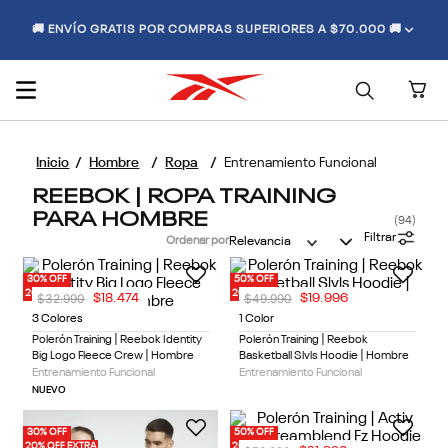
🚚 ENVÍO GRATIS POR COMPRAS SUPERIORES A $70.000 🚚
Hombre
Ropa
Entrenamiento Funcional
REEBOK | ROPA TRAINING
PARA HOMBRE
94
Filtrar
Ordenar por
Relevancia
30% OFF
50% OFF
20% OFF EXTRA
20% OFF EXTRA
$
32
.
990
$
49
.
990
$
18
.
474
$
19
.
996
3 Colores
1 Color
Polerón Training | Reebok Identity
Polerón Training | Reebok
Big Logo Fleece Crew | Hombre
Basketball Slvls Hoodie | Hombre
Entrenamiento Funcional
Entrenamiento Funcional
NUEVO
30% OFF
50% OFF
20% OFF EXTRA
20% OFF EXTRA