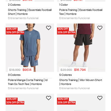
2 Colores
1 Color
Shorts Training | Essentials Football
Polera Training | Essentials Football
Short | Hombre
Tee | Hombre
Entrenamiento Funcional
Entrenamiento Funcional
30% OFF
30% OFF
20% OFF EXTRA
20% OFF EXTRA
$
16
.
990
$
29
.
990
$
9514
$
16
.
794
3 Colores
5 Colores
Polera Manga Corta Training | Id
Shorts Training | Wor Woven Short
Train Ss Tech Tee | Hombre
| Hombre
Entrenamiento Funcional
Entrenamiento Funcional
30% OFF
50% OFF
20% OFF EXTRA
20% OFF EXTRA