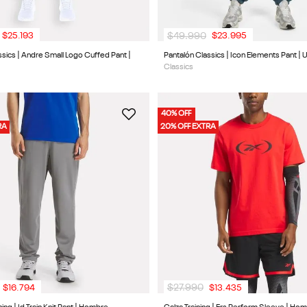
$
49
.
990
$
25
.
193
$
23
.
995
ssics | Andre Small Logo Cuffed Pant |
Pantalón Classics | Icon Elements Pant | 
Classics
40% OFF
RA
20% OFF EXTRA
$
27
.
990
$
16
.
794
$
13
.
435