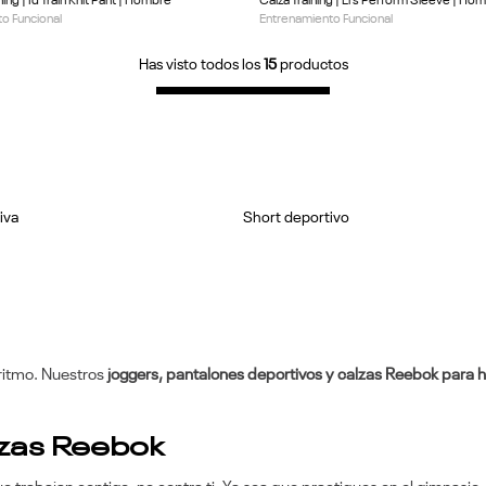
ning | Id Train Knit Pant | Hombre
Calza Training | Ers Perform Sleeve | Ho
o Funcional
Entrenamiento Funcional
Has visto todos los
15
productos
iva
Short deportivo
ritmo. Nuestros
joggers, pantalones deportivos y calzas Reebok para
lzas Reebok