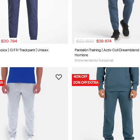
$
52
.
990
$
30
.
794
$
29
.
674
sics | Cl F Fr Trackpant | Unisex
Pantalón Training | Activ Coll Dreamblend 
Hombre
Entrenamiento Funcional
40% OFF
RA
20% OFF EXTRA