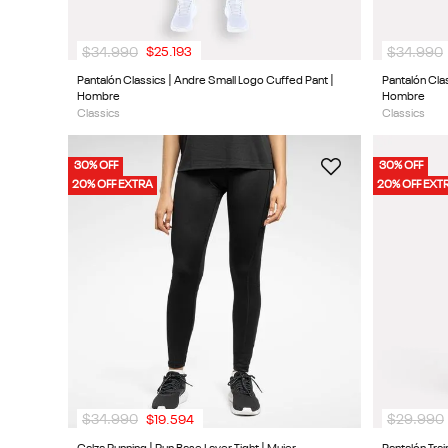
$
34
.
990
$
34
.
990
$
25
.
193
Pantalón Classics | Andre Small Logo Cuffed Pant |
Pantalón Cla
Hombre
Hombre
Classics
Classics
30% OFF
30% OFF
20% OFF EXTRA
20% OFF EXT
$
34
.
990
$
29
.
990
$
19
.
594