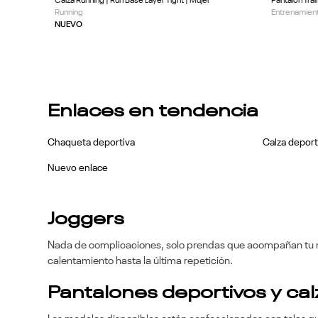
Calza Running | Run Base Layer Tight | Mujer
Pantalón Trai
Running
Entrenamient
NUEVO
Enlaces en tendencia
Chaqueta deportiva
Calza deport
Nuevo enlace
Joggers
Nada de complicaciones, solo prendas que acompañan tu 
calentamiento hasta la última repetición.
Pantalones deportivos y ca