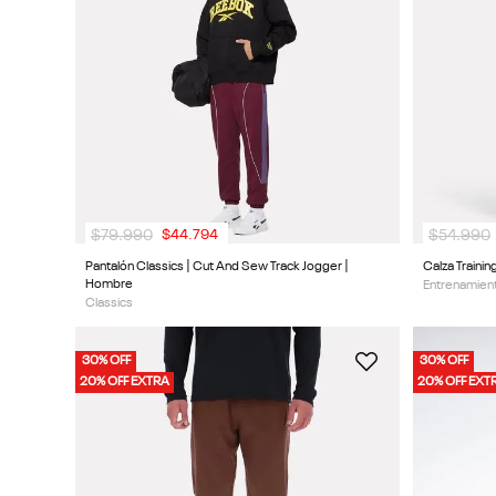
9
.
chaqueta
10
.
nano x
$
79
.
990
$
54
.
990
$
44
.
794
Pantalón Classics | Cut And Sew Track Jogger |
Calza Trainin
Hombre
Entrenamient
Classics
30% OFF
30% OFF
20% OFF EXTRA
20% OFF EXT