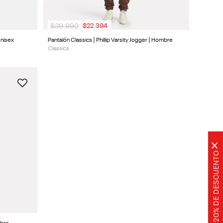
$
39
.
990
$
22
.
394
Unisex
Pantalón Classics | Phillip Varsity Jogger | Hombre
Classics
×
20% DE DESCUENTO