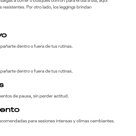
algas a correr o busques confort para el día a día, aquí
 resistentes. Por otro lado, los leggings brindan
vo
añarte dentro o fuera de tus rutinas.
añarte dentro o fuera de tus rutinas.
s
mentos de pausa, sin perder actitud.
iento
 recomendadas para sesiones intensas y climas cambiantes.