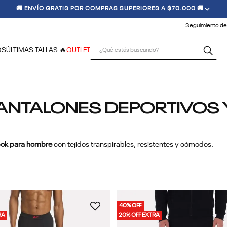
🚚 ENVÍO GRATIS POR COMPRAS SUPERIORES A $70.000 🚚
Seguimiento de
¿Qué estás buscando?
OS
ÚLTIMAS TALLAS 🔥
OUTLET
PANTALONES DEPORTIVOS 
ebok para hombre
con tejidos transpirables, resistentes y cómodos.
40% OFF
RA
20% OFF EXTRA