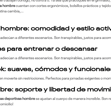
trabajan contigo, no contra ti. Ya sea que practiques en el gimnasio, s
ra hombre
cuentan con cortes ergonómicos, bolsillos prácticos y tejidos
utina cambia,...
 hombre: comodidad y estilo acti
adecúan a diferentes escenarios. Son transpirables, justos para acomp
es para entrenar o descansar
decúan a diferentes escenarios. Son transpirables, justos para acomp
k: suaves, cómodos y funcionale
ten moverte sin restricciones. Perfectos para jornadas exigentes o mo
bre: soporte y libertad de movim
zas deportivas hombre
se ajustan al cuerpo de manera increíble. Son
omicilio!