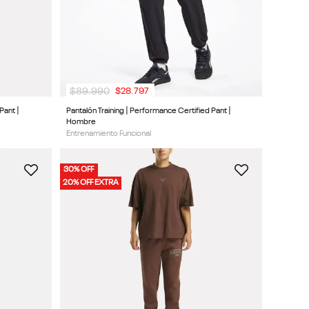
$
89
.
990
$
28
.
797
Pant |
Pantalón Training | Performance Certified Pant |
Hombre
Entrenamiento Funcional
30% OFF
20% OFF EXTRA