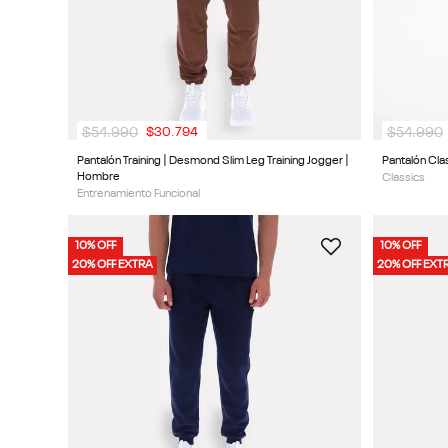
$
54
.
990
$
54
.
990
$
30
.
794
Pantalón Training | Desmond Slim Leg Training Jogger |
Pantalón Clas
Hombre
Classics
Entrenamiento Funcional
10% OFF
10% OFF
20% OFF EXTRA
20% OFF EXT