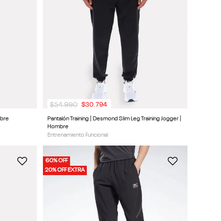
$
54
.
990
$
30
.
794
mbre
Pantalón Training | Desmond Slim Leg Training Jogger |
Hombre
Entrenamiento Funcional
60% OFF
20% OFF EXTRA