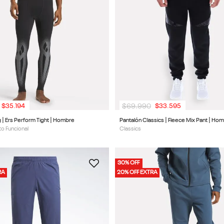
$
69
.
990
$
35
.
194
$
33
.
595
g | Ers Perform Tight | Hombre
Pantalón Classics | Fleece Mix Pant | Ho
o Funcional
Classics
30% OFF
RA
20% OFF EXTRA