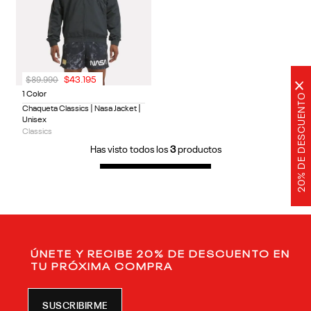
$
89
.
990
$
43
.
195
×
1 Color
20% DE DESCUENTO
Chaqueta Classics | Nasa Jacket |
Unisex
Classics
Has visto todos los
3
productos
ÚNETE Y RECIBE 20% DE DESCUENTO EN
TU PRÓXIMA COMPRA
SUSCRIBIRME