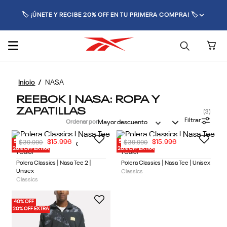
🏷️ ¡ÚNETE Y RECIBE 20% OFF EN TU PRIMERA COMPRA! 🏷️
NASA
REEBOK | NASA: ROPA Y
ZAPATILLAS
3
Filtrar
Ordenar por
Mayor descuento
$
39
.
990
$
39
.
990
$
15
.
996
$
15
.
996
50% OFF
50% OFF
20% OFF EXTRA
20% OFF EXTRA
1 Color
1 Color
Polera Classics | Nasa Tee 2 |
Polera Classics | Nasa Tee | Unisex
Unisex
Classics
Classics
40% OFF
20% OFF EXTRA