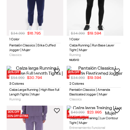
$
34
.
990
$
34
.
990
$
16
.
795
$
19
.
594
1 Color
1 Color
Pantalón Classics | Erika Cuffed
Calza Running | Run Base Layer
Jogger | Mujer
Tight | Mujer
Classics
Running
NUEVO
30% OFF
30% OFF
20% OFF EXTRA
20% OFF EXTRA
$
54
.
990
$
34
.
990
$
30
.
794
$
19
.
594
3 Colores
2 Colores
Calza Larga Running | High Rise Full
Pantalón Classics | Amanda
Length Tights | Mujer
Elasticated Jogger | Mujer
Running
Classics
30% OFF
40% OFF
20% OFF EXTRA
20% OFF EXTRA