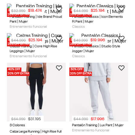
Entrenamiento Funcional
Entrenamiento Funcional
30% OFF
30% OFF
20% OFF EXTRA
20% OFF EXTRA
$
32
.
990
$
44
.
990
$
18
.
474
$
25
.
194
1 Color
1 Color
Pantalón Training | Ide Brand Proud
Pantalón Classics | Icon Elements
Pant | Mujer
Ft Pant | Mujer
Entrenamiento Funcional
Classics
30% OFF
50% OFF
20% OFF EXTRA
20% OFF EXTRA