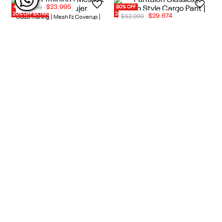
40% OFF
20% OFF
20% OFF EXTRA
$
44
.
990
$
59
.
990
$
21
.
595
$
47
.
992
1 Color
1 Color
Calza Larga Training | Winnie Yoga
Calza Running | Running Aop Tight |
Hr Bootcut | Mujer
Mujer
Entrenamiento Funcional
Running
NUEVO
30% OFF
40% OFF
20% OFF EXTRA
20% OFF EXTRA