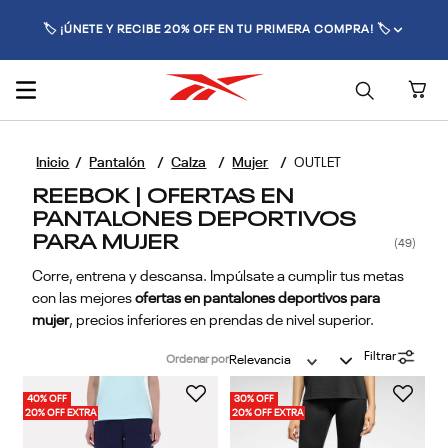
🚚 ENVÍO GRATIS POR COMPRAS SUPERIORES A $70.000 🚚
Pantalón
Calza
Mujer
OUTLET
REEBOK | OFERTAS EN
PANTALONES DEPORTIVOS
PARA MUJER
49
Corre, entrena y descansa. Impúlsate a cumplir tus metas
con las mejores
ofertas en pantalones deportivos para
mujer
, precios inferiores en prendas de nivel superior.
Filtrar
Ordenar por
Relevancia
40% OFF
30% OFF
20% OFF EXTRA
20% OFF EXTRA