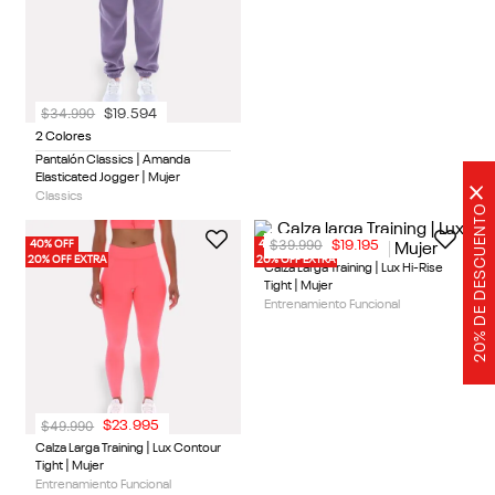
$
34
.
990
$
49
.
990
$
19
.
594
$
23
.
995
2 Colores
2 Colores
Pantalón Classics | Amanda
Calza Larga Training | Lux Contour
Elasticated Jogger | Mujer
Tight | Mujer
×
Classics
Entrenamiento Funcional
20% DE DESCUENTO
40% OFF
40% OFF
20% OFF EXTRA
20% OFF EXTRA
$
49
.
990
$
39
.
990
$
23
.
995
$
19
.
195
2 Colores
2 Colores
Calza Larga Training | Lux Contour
Calza Larga Training | Lux Hi-Rise
Tight | Mujer
Tight | Mujer