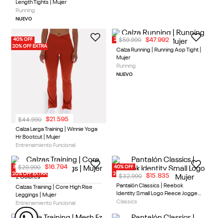
$
44
.
990
$
49
.
990
$
25
.
194
$
19
.
996
2 Colores
1 Color
Calzas Training | Core High Rise
Pantalón Classics | Studio Style
Leggings | Mujer
Jogger | Mujer
Entrenamiento Funcional
Classics
40% OFF
50% OFF
20% OFF EXTRA
20% OFF EXTRA
$
64
.
990
$
44
.
990
$
31
.
195
$
17
.
996
3 Colores
1 Color
Calza Larga Running | High Rise Full
Pantalón Training | Lux Pant | Mujer
Length Tights | Mujer
Entrenamiento Funcional
Running
NUEVO