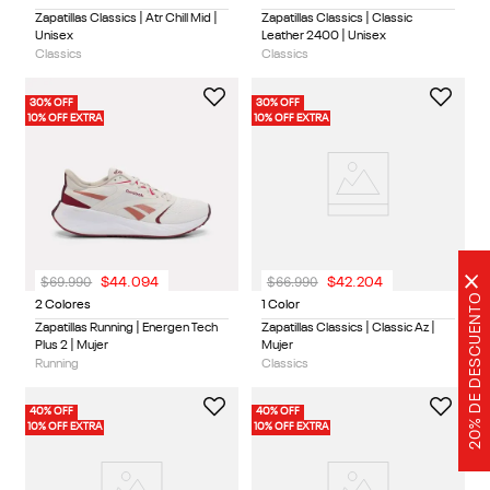
Zapatillas Classics | Atr Chill Mid |
Zapatillas Classics | Classic
Unisex
Leather 2400 | Unisex
Classics
Classics
30% OFF
30% OFF
10% OFF EXTRA
10% OFF EXTRA
×
$
69
.
990
$
66
.
990
$
44
.
094
$
42
.
204
20% DE DESCUENTO
2 Colores
1 Color
Zapatillas Running | Energen Tech
Zapatillas Classics | Classic Az |
Plus 2 | Mujer
Mujer
Running
Classics
40% OFF
40% OFF
10% OFF EXTRA
10% OFF EXTRA