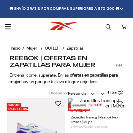
🚚 ENVÍO GRATIS POR COMPRAS SUPERIORES A $70.000 🚚
Mujer
OUTLET
Zapatillas
REEBOK | OFERTAS EN
ZAPATILLAS PARA MUJER
144
Entrena, corre, supérate. En las
ofertas en zapatillas para
mujer
hay un par que te lleva a lograr objetivos.
Filtrar
Ordenar por
Relevancia
$
66
.
990
$
36
.
175
40% OFF
40% OFF
10% OFF EXTRA
10% OFF EXTRA
3 Colores
Zapatillas Training | Reebok Flex
Trainer | Mujer
Entrenamiento Funcional