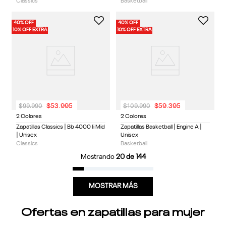
Classics
Basketball
40% OFF
40% OFF
10% OFF EXTRA
10% OFF EXTRA
$
99
.
990
$
109
.
990
$
53
.
995
$
59
.
395
2 Colores
2 Colores
Zapatillas Classics | Bb 4000 Ii Mid
Zapatillas Basketball | Engine A |
| Unisex
Unisex
Classics
Basketball
Mostrando
20 de 144
MOSTRAR MÁS
Ofertas en zapatillas para mujer