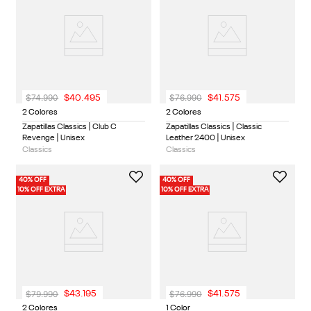
$
74
.
990
$
76
.
990
$
40
.
495
$
41
.
575
2 Colores
2 Colores
Zapatillas Classics | Club C
Zapatillas Classics | Classic
Revenge | Unisex
Leather 2400 | Unisex
Classics
Classics
40% OFF
40% OFF
10% OFF EXTRA
10% OFF EXTRA
$
79
.
990
$
76
.
990
$
43
.
195
$
41
.
575
2 Colores
1 Color