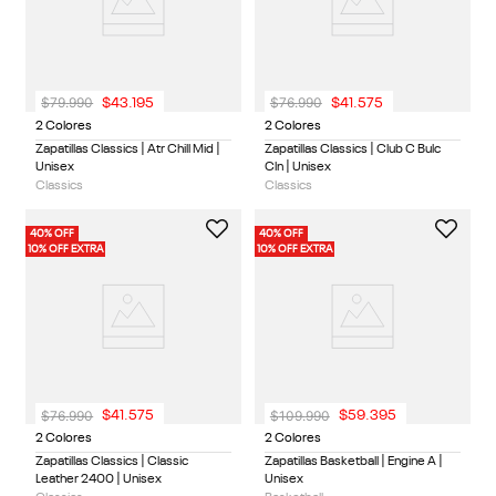
$
79
.
990
$
76
.
990
$
43
.
195
$
41
.
575
2 Colores
2 Colores
Zapatillas Classics | Atr Chill Mid |
Zapatillas Classics | Club C Bulc
Unisex
Cln | Unisex
Classics
Classics
40% OFF
40% OFF
10% OFF EXTRA
10% OFF EXTRA
$
76
.
990
$
109
.
990
$
41
.
575
$
59
.
395
2 Colores
2 Colores
Zapatillas Classics | Classic
Zapatillas Basketball | Engine A |
Leather 2400 | Unisex
Unisex