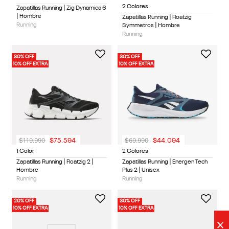
2 Colores
Zapatillas Running | Zig Dynamica 6
| Hombre
Zapatillas Running | Floatzig
Running
Symmetros | Hombre
Running
30% OFF
30% OFF
10% OFF EXTRA
10% OFF EXTRA
$
119
.
990
$
69
.
990
$
75
.
594
$
44
.
094
1 Color
2 Colores
Zapatillas Running | Floatzig 2 |
Zapatillas Running | Energen Tech
Hombre
Plus 2 | Unisex
Running
Running
20% OFF
30% OFF
10% OFF EXTRA
10% OFF EXTRA
×