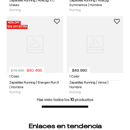
Zapatillas Running | Floatzig X1 |
Zapatillas Running | Floatzig
Unisex
Symmetros | Hombre
Running
Running
40% OFF
10% OFF EXTRA
$
74
.
990
$
40
.
495
$
49
.
990
1 Color
1 Color
Zapatillas Running | Energen Run 3
Zapatillas Running | Verse |
| Hombre
Hombre
Running
Running
Has visto todos los
10
productos
Enlaces en tendencia