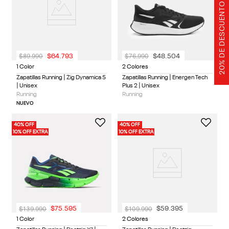
20% DE DESCUENTO
$
89
.
990
$
76
.
990
$
64
.
793
$
48
.
504
1 Color
2 Colores
Zapatillas Running | Zig Dynamica 5
Zapatillas Running | Energen Tech
| Unisex
Plus 2 | Unisex
Running
Running
NUEVO
40% OFF
40% OFF
10% OFF EXTRA
10% OFF EXTRA
$
139
.
990
$
109
.
990
$
75
.
595
$
59
.
395
1 Color
2 Colores