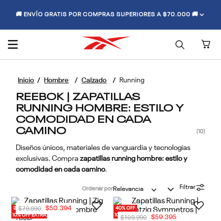
🚚 ENVÍO GRATIS POR COMPRAS SUPERIORES A $70.000 🚚
Hombre
Calzado
Running
REEBOK | ZAPATILLAS
RUNNING HOMBRE: ESTILO Y
COMODIDAD EN CADA
CAMINO
10
Diseños únicos, materiales de vanguardia y tecnologías
exclusivas. Compra
zapatillas running hombre: estilo y
comodidad en cada camino
.
Filtrar
Ordenar por
Relevancia
$
79
.
990
$
50
.
394
30% OFF
40% OFF
10% OFF EXTRA
10% OFF EXTRA
$
109
.
990
$
59
.
395
1 Color