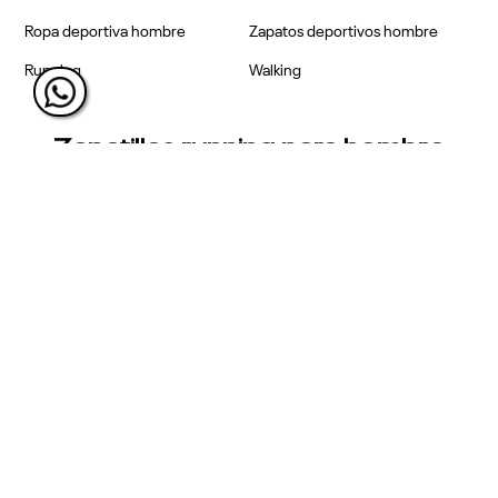
Ropa deportiva hombre
Zapatos deportivos hombre
Running
Walking
Zapatillas running para hombre
Para los más veloces, para quienes apenas comienzan, para
todos los que desean aprovechar tecnologías exclusivas en su
disciplina favorita. Las
zapatillas running
para hombre
Reebok
se imponen en todos los contextos gracias a desarrollos
propios, estilos y desempeño. Las pistas las aman y los
mejores atletas del mundo entrenan y compiten con ellas. Zig,
Float, Energen, Rider, entre otras, son apenas la punta del
iceberg,...
Ver más...