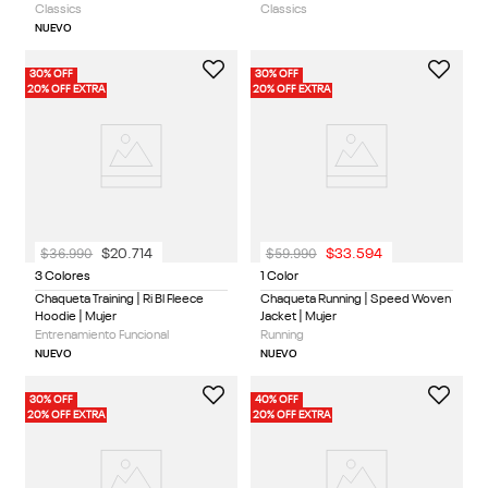
Classics
Classics
NUEVO
30% OFF
30% OFF
20% OFF EXTRA
20% OFF EXTRA
$
36
.
990
$
59
.
990
$
20
.
714
$
33
.
594
3 Colores
1 Color
Chaqueta Training | Ri Bl Fleece
Chaqueta Running | Speed Woven
Hoodie | Mujer
Jacket | Mujer
Entrenamiento Funcional
Running
NUEVO
NUEVO
30% OFF
40% OFF
20% OFF EXTRA
20% OFF EXTRA