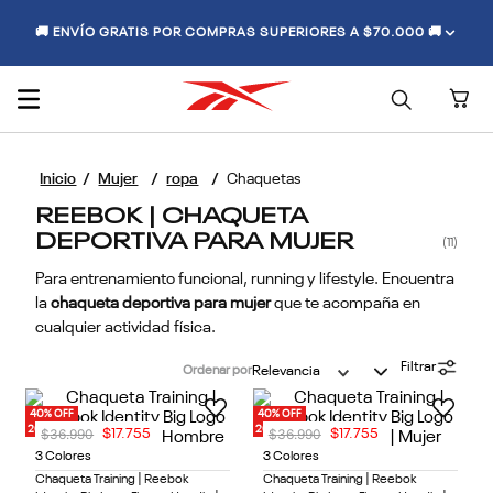
🚚 ENVÍO GRATIS POR COMPRAS SUPERIORES A $70.000 🚚
Mujer
ropa
Chaquetas
REEBOK | CHAQUETA
DEPORTIVA PARA MUJER
11
Para entrenamiento funcional, running y lifestyle. Encuentra
la
chaqueta deportiva para mujer
que te acompaña en
cualquier actividad física.
Filtrar
Ordenar por
Relevancia
40% OFF
40% OFF
20% OFF EXTRA
20% OFF EXTRA
$
36
.
990
$
36
.
990
$
17
.
755
$
17
.
755
3 Colores
3 Colores
Chaqueta Training | Reebok
Chaqueta Training | Reebok