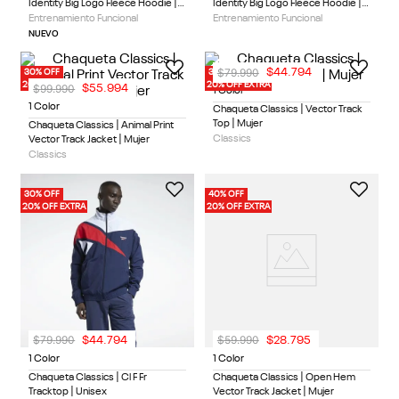
Identity Big Logo Fleece Hoodie |
Identity Big Logo Fleece Hoodie |
Hombre
Mujer
Entrenamiento Funcional
Entrenamiento Funcional
NUEVO
$
79
.
990
$
44
.
794
30% OFF
30% OFF
20% OFF EXTRA
20% OFF EXTRA
$
99
.
990
$
55
.
994
1 Color
1 Color
Chaqueta Classics | Vector Track
Top | Mujer
Chaqueta Classics | Animal Print
Classics
Vector Track Jacket | Mujer
Classics
30% OFF
40% OFF
20% OFF EXTRA
20% OFF EXTRA
$
79
.
990
$
59
.
990
$
44
.
794
$
28
.
795
1 Color
1 Color
Chaqueta Classics | Cl F Fr
Chaqueta Classics | Open Hem
Tracktop | Unisex
Vector Track Jacket | Mujer