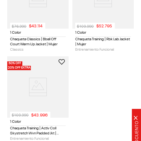
$
76
.
990
$
109
.
990
$
43
.
114
$
52
.
795
1 Color
1 Color
Chaqueta Classics | Bball Off
Chaqueta Training | Rbk Lab Jacket
Court Warm Up Jacket | Mujer
| Mujer
Classics
Entrenamiento Funcional
50% OFF
20% OFF EXTRA
$
109
.
990
$
43
.
996
×
1 Color
Chaqueta Training | Activ Coll
Skystretch Wvn Padded Jkt |
Mujer
Entrenamiento Funcional