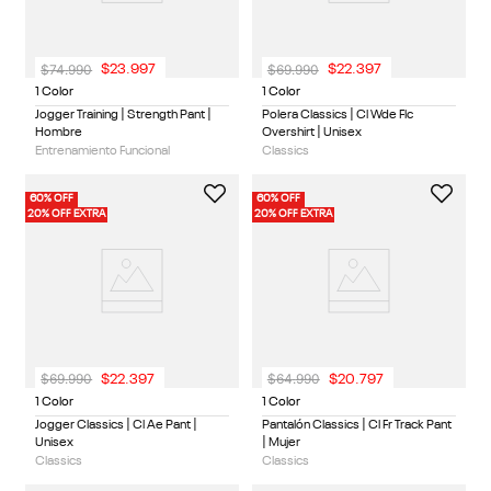
$
74
.
990
$
69
.
990
$
23
.
997
$
22
.
397
1 Color
1 Color
Jogger Training | Strength Pant |
Polera Classics | Cl Wde Flc
Hombre
Overshirt | Unisex
Entrenamiento Funcional
Classics
60% OFF
60% OFF
20% OFF EXTRA
20% OFF EXTRA
$
69
.
990
$
64
.
990
$
22
.
397
$
20
.
797
1 Color
1 Color
Jogger Classics | Cl Ae Pant |
Pantalón Classics | Cl Fr Track Pant
Unisex
| Mujer
Classics
Classics