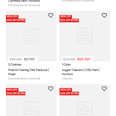
Entrenamiento Funcional
Certified Pant | Hombre
Entrenamiento Funcional
60% OFF
60% OFF
20% OFF EXTRA
20% OFF EXTRA
$
84
.
990
$
79
.
990
$
27
.
197
$
25
.
597
2 Colores
1 Color
Polerón Training | Rie Tracksuit |
Jogger Classics | Cl Bv Pant |
Mujer
Hombre
Entrenamiento Funcional
Classics
60% OFF
60% OFF
20% OFF EXTRA
20% OFF EXTRA