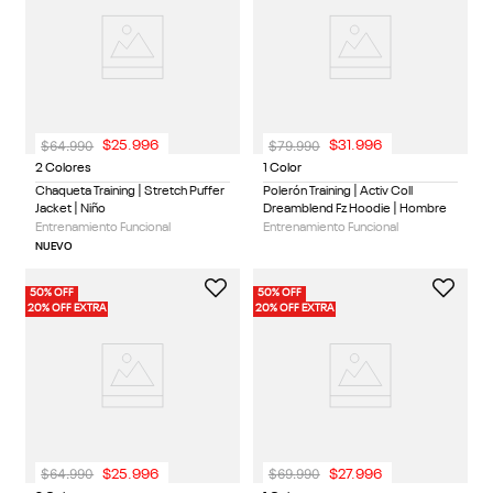
$
64
.
990
$
79
.
990
$
25
.
996
$
31
.
996
2 Colores
1 Color
Chaqueta Training | Stretch Puffer
Polerón Training | Activ Coll
Jacket | Niño
Dreamblend Fz Hoodie | Hombre
Entrenamiento Funcional
Entrenamiento Funcional
NUEVO
50% OFF
50% OFF
20% OFF EXTRA
20% OFF EXTRA
$
64
.
990
$
69
.
990
$
25
.
996
$
27
.
996