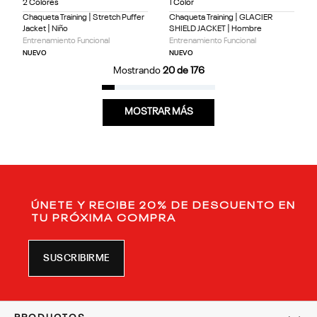
2 Colores
1 Color
Chaqueta Training | Stretch Puffer
Chaqueta Training | GLACIER
Jacket | Niño
SHIELD JACKET | Hombre
Entrenamiento Funcional
Entrenamiento Funcional
NUEVO
NUEVO
Mostrando
20 de 176
MOSTRAR MÁS
ÚNETE Y RECIBE 20% DE DESCUENTO EN
TU PRÓXIMA COMPRA
SUSCRIBIRME