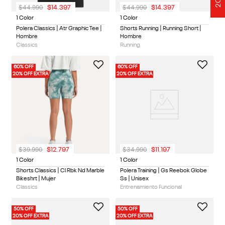
$
44
.
990
$
44
.
990
$
14
.
397
$
14
.
397
1 Color
1 Color
Polera Classics | Atr Graphic Tee |
Shorts Running | Running Short |
Hombre
Hombre
Classics
Running
60% OFF
60% OFF
20% OFF EXTRA
20% OFF EXTRA
$
39
.
990
$
34
.
990
$
12
.
797
$
11
.
197
1 Color
1 Color
Shorts Classics | Cl Rbk Nd Marble
Polera Training | Gs Reebok Globe
Bikeshrt | Mujer
Ss | Unisex
Classics
Entrenamiento Funcional
50% OFF
50% OFF
20% OFF EXTRA
20% OFF EXTRA