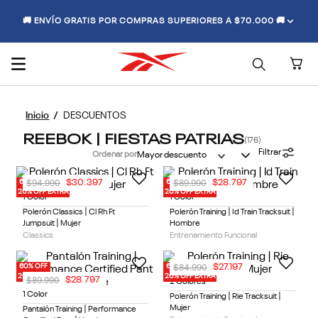
🚚 ENVÍO GRATIS POR COMPRAS SUPERIORES A $70.000 🚚
DESCUENTOS
REEBOK | FIESTAS PATRIAS
176
Filtrar
Ordenar por
Mayor descuento
$
94
.
990
$
89
.
990
$
30
.
397
$
28
.
797
60% OFF
60% OFF
20% OFF EXTRA
20% OFF EXTRA
1 Color
1 Color
Polerón Classics | Cl Rh Ft
Polerón Training | Id Train Tracksuit |
Jumpsuit | Mujer
Hombre
Classics
Entrenamiento Funcional
$
84
.
990
$
27
.
197
60% OFF
60% OFF
20% OFF EXTRA
20% OFF EXTRA
$
89
.
990
$
28
.
797
2 Colores
1 Color
Polerón Training | Rie Tracksuit |
Mujer
Pantalón Training | Performance