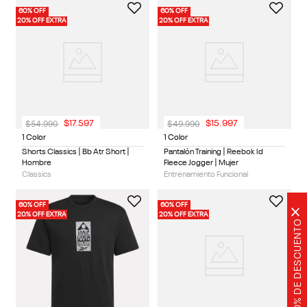
60% OFF
60% OFF
20% OFF EXTRA
20% OFF EXTRA
$
54
.
990
$
49
.
990
$
17
.
597
$
15
.
997
1 Color
1 Color
Shorts Classics | Bb Atr Short |
Pantalón Training | Reebok Id
Hombre
Fleece Jogger | Mujer
Classics
Entrenamiento Funcional
60% OFF
60% OFF
×
20% OFF EXTRA
20% OFF EXTRA
20% DE DESCUENTO