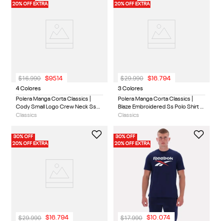
20% OFF EXTRA
20% OFF EXTRA
$
16
.
990
$
29
.
990
$
9514
$
16
.
794
4 Colores
3 Colores
Polera Manga Corta Classics |
Polera Manga Corta Classics |
Cody Small Logo Crew Neck Ss
Blaze Embroidered Ss Polo Shirt |
Tee | Hombre
Hombre
Classics
Classics
30% OFF
30% OFF
20% OFF EXTRA
20% OFF EXTRA
$
29
.
990
$
17
.
990
$
16
.
794
$
10
.
074