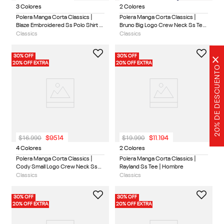
3 Colores
2 Colores
Polera Manga Corta Classics |
Polera Manga Corta Classics |
Blaze Embroidered Ss Polo Shirt |
Bruno Big Logo Crew Neck Ss Tee
Hombre
| Hombre
Classics
Classics
30% OFF
30% OFF
×
20% OFF EXTRA
20% OFF EXTRA
20% DE DESCUENTO
$
16
.
990
$
19
.
990
$
9514
$
11
.
194
4 Colores
2 Colores
Polera Manga Corta Classics |
Polera Manga Corta Classics |
Cody Small Logo Crew Neck Ss
Rayland Ss Tee | Hombre
Tee | Hombre
Classics
Classics
30% OFF
30% OFF
20% OFF EXTRA
20% OFF EXTRA