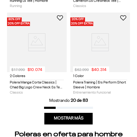
Running Ls Tee | Hombre
Cameron Ss Crewneck Tee |
Hombre
Running
Classics
30% OFF
20% OFF
20% OFF EXTRA
20% OFF EXTRA
$
17
.
990
$
62
.
990
$
10
.
074
$
40
.
314
2 Colores
1 Color
Polera Manga Corta Classics |
Polera Training | Ers Perform Short
Chad Big Logo Crew Neck Ss Tee
Sleeve | Hombre
| Hombre
Classics
Entrenamiento Funcional
Mostrando
20 de 83
MOSTRAR MÁS
Poleras en oferta para hombre