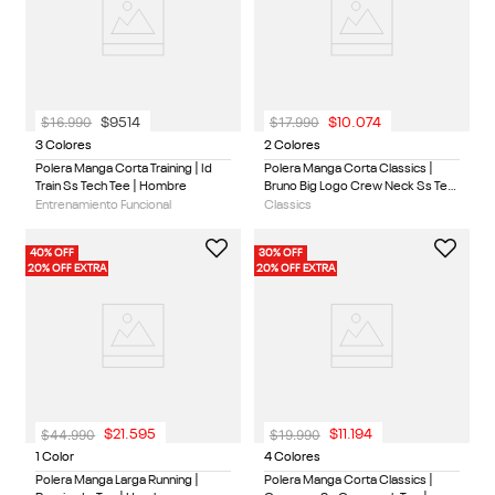
$
16
.
990
$
17
.
990
$
9514
$
10
.
074
3 Colores
2 Colores
Polera Manga Corta Training | Id
Polera Manga Corta Classics |
Train Ss Tech Tee | Hombre
Bruno Big Logo Crew Neck Ss Tee
| Hombre
Entrenamiento Funcional
Classics
40% OFF
30% OFF
20% OFF EXTRA
20% OFF EXTRA
$
44
.
990
$
19
.
990
$
21
.
595
$
11
.
194
1 Color
4 Colores
Polera Manga Larga Running |
Polera Manga Corta Classics |