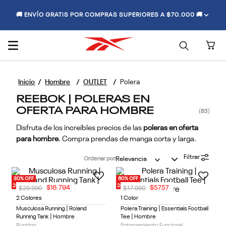
🚚 ENVÍO GRATIS POR COMPRAS SUPERIORES A $70.000 🚚
Hombre
OUTLET
Polera
REEBOK | POLERAS EN
OFERTA PARA HOMBRE
83
Disfruta de los increíbles precios de las
poleras en oferta
para hombre
. Compra prendas de manga corta y larga.
Filtrar
Ordenar por
Relevancia
30% OFF
60% OFF
20% OFF EXTRA
20% OFF EXTRA
$
29
.
990
$
17
.
990
$
16
.
794
$
5757
2 Colores
1 Color
Musculosa Running | Roland
Polera Training | Essentials Football
Running Tank | Hombre
Tee | Hombre
Running
Entrenamiento Funcional