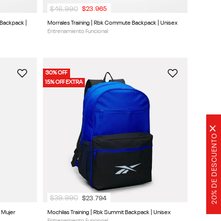
$
46
.
990
$
23
.
965
 Backpack |
Morrales Training | Rbk Commute Backpack | Unisex
Entrenamiento Funcional
30% OFF
15% OFF EXTRA
×
20% DE DESCUENTO
$
39
.
990
$
23
.
794
| Mujer
Mochilas Training | Rbk Summit Backpack | Unisex
Entrenamiento Funcional