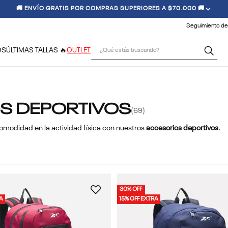
🚚 ENVÍO GRATIS POR COMPRAS SUPERIORES A $70.000 🚚
Seguimiento de
¿Qué estás buscando?
OS
ÚLTIMAS TALLAS 🔥
OUTLET
OS DEPORTIVOS
69
omodidad en la actividad física con nuestros
accesorios deportivos
.
30% OFF
RA
15% OFF EXTRA