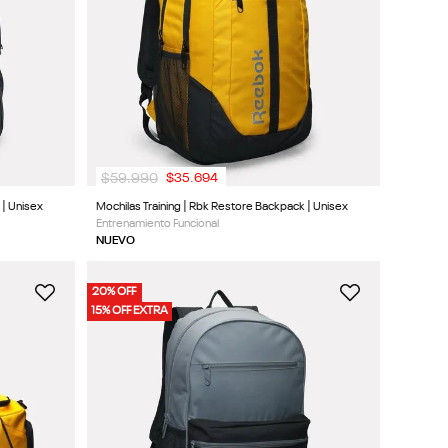
$
59
.
990
$
35
.
694
 | Unisex
Mochilas Training | Rbk Restore Backpack | Unisex
Entrenamiento Funcional
NUEVO
20% OFF
15% OFF EXTRA