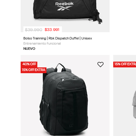
$
39
.
990
$
33
.
991
Bolso Trainning | Rbk Dispatch Duffel | Unisex
Entrenamiento Funcional
NUEVO
40% OFF
15% OFF EXT
15% OFF EXTRA