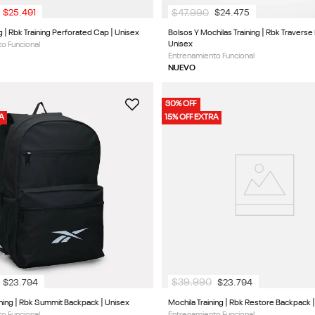
$
47
.
990
$
25
.
491
$
24
.
475
g | Rbk Training Perforated Cap | Unisex
Bolsos Y Mochilas Training | Rbk Traverse
Unisex
o Funcional
Entrenamiento Funcional
NUEVO
30% OFF
RA
15% OFF EXTRA
$
39
.
990
$
23
.
794
$
23
.
794
ining | Rbk Summit Backpack | Unisex
Mochila Training | Rbk Restore Backpack 
o Funcional
Entrenamiento Funcional