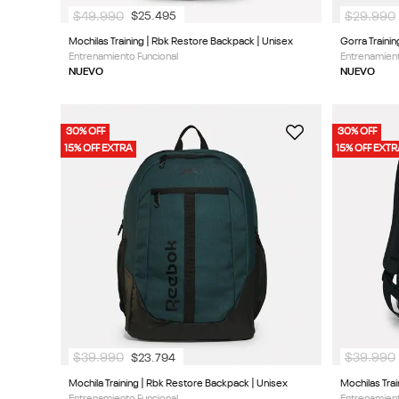
$
49
.
990
$
29
.
990
$
25
.
495
Mochilas Training | Rbk Restore Backpack | Unisex
Gorra Trainin
Entrenamiento Funcional
Entrenamient
NUEVO
NUEVO
30% OFF
30% OFF
15% OFF EXTRA
15% OFF EXT
$
39
.
990
$
39
.
990
$
23
.
794
Mochila Training | Rbk Restore Backpack | Unisex
Mochilas Tra
Entrenamiento Funcional
Entrenamient