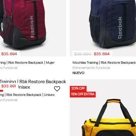
$
59
.
990
$
35
.
694
$
35
.
694
ining | Rbk Restore Backpack | Mujer
Mochilas Training | Rbk Restore Backpack
o Funcional
Entrenamiento Funcional
NUEVO
$
33
.
991
RA
20% OFF
15% OFF EXTRA
ning | Rbk Restore Backpack | Unisex
o Funcional