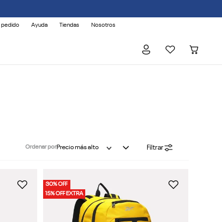
 pedido
Ayuda
Tiendas
Nosotros
Filtrar
Ordenar por
Precio más alto
30% OFF
15% OFF EXTRA