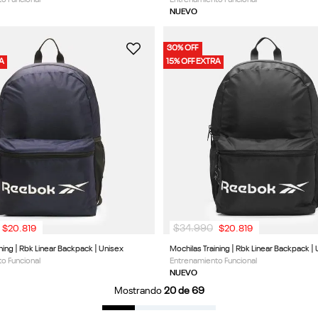
NUEVO
30% OFF
RA
15% OFF EXTRA
$
34
.
990
$
20
.
819
$
20
.
819
ning | Rbk Linear Backpack | Unisex
Mochilas Training | Rbk Linear Backpack |
o Funcional
Entrenamiento Funcional
NUEVO
Mostrando
20 de 69