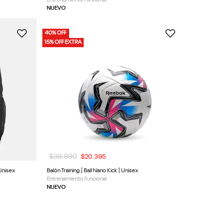
NUEVO
40% OFF
15% OFF EXTRA
$
39
.
990
$
20
.
395
 Unisex
Balón Training | Ball Nano Kick | Unisex
Entrenamiento Funcional
NUEVO