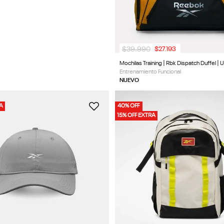
$
39
.
990
$
27
.
193
Mochilas Training | Rbk Dispatch Duffel | 
Entrenamiento Funcional
NUEVO
RA
40% OFF
15% OFF EXTRA