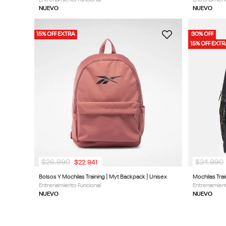
NUEVO
NUEVO
15% OFF EXTRA
30% OFF
15% OFF EXT
$
26
.
990
$
34
.
990
$
22
.
941
Bolsos Y Mochilas Training | Myt Backpack | Unisex
Mochilas Trai
Entrenamiento Funcional
Entrenamient
NUEVO
NUEVO