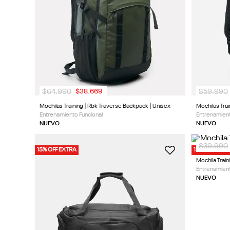
9
.
nano 5
10
.
nano x
$
64
.
990
$
59
.
990
$
38
.
669
Mochilas Training | Rbk Traverse Backpack | Unisex
Mochilas Tra
Entrenamiento Funcional
Entrenamient
NUEVO
NUEVO
$
39
.
990
15% OFF EXTRA
15% OFF EXT
Mochila Trai
Entrenamient
NUEVO