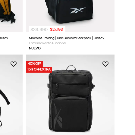
$
39
.
990
$
27
.
193
Unisex
Mochilas Training | Rbk Summit Backpack | Unisex
Entrenamiento Funcional
NUEVO
40% OFF
15% OFF EXTRA